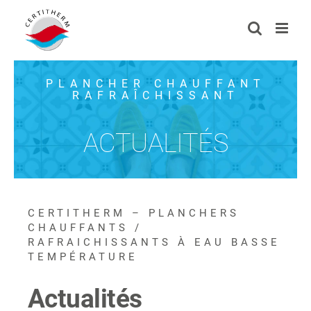
Passer
au
contenu
PLANCHER CHAUFFANT
RAFRAÎCHISSANT
ACTUALITÉS
CERTITHERM – PLANCHERS
CHAUFFANTS /
RAFRAICHISSANTS À EAU BASSE
TEMPÉRATURE
Actualités