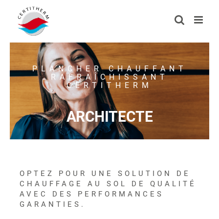
Passer
au
contenu
PLANCHER CHAUFFANT
RAFRAÎCHISSANT
CERTITHERM
ARCHITECTE
OPTEZ POUR UNE SOLUTION DE
CHAUFFAGE AU SOL DE QUALITÉ
AVEC DES PERFORMANCES
GARANTIES.