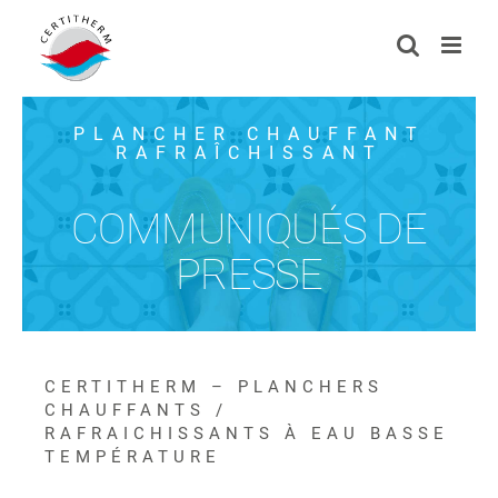
Passer
au
contenu
PLANCHER CHAUFFANT
RAFRAÎCHISSANT
COMMUNIQUÉS DE
PRESSE
CERTITHERM – PLANCHERS
CHAUFFANTS /
RAFRAICHISSANTS À EAU BASSE
TEMPÉRATURE