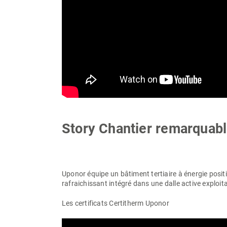
Story Chantier remarquab
Uponor équipe un bâtiment tertiaire à énergie posi
rafraichissant intégré dans une dalle active exploit
Les certificats Certitherm
Uponor