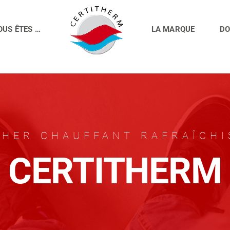
OUS ÊTES …
LA MARQUE
DO
HER CHAUFFANT RAFRAÎCH
CERTITHERM