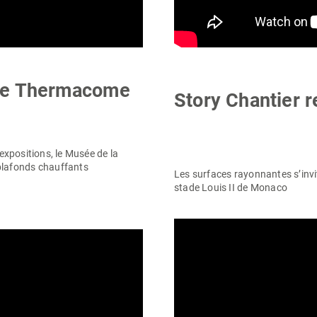
ble Thermacome
Story Chantier 
’expositions, le Musée de la
plafonds chauffants
Les surfaces rayonnantes s’inv
stade Louis II de Monaco