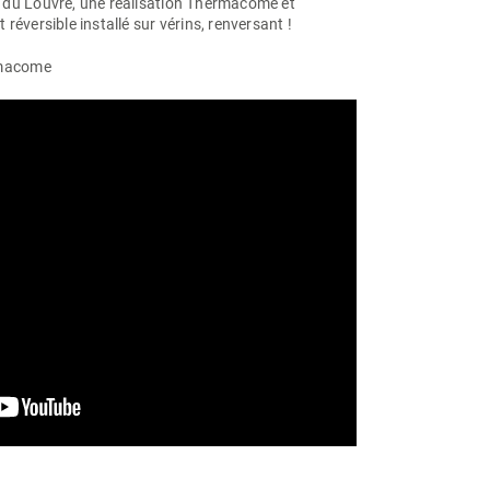
 du Louvre, une réalisation Thermacome et
réversible installé sur vérins, renversant !
macome