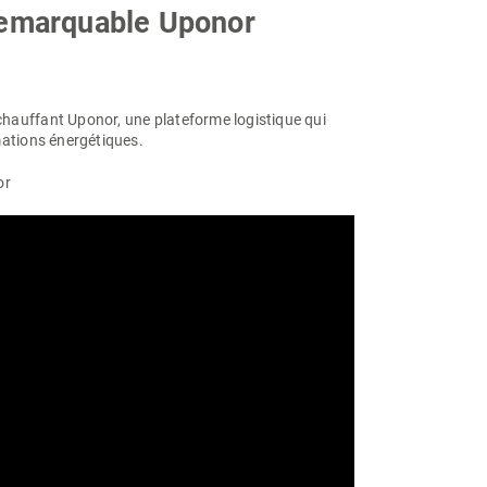
remarquable Uponor
hauffant Uponor, une plateforme logistique qui
mations énergétiques.
or