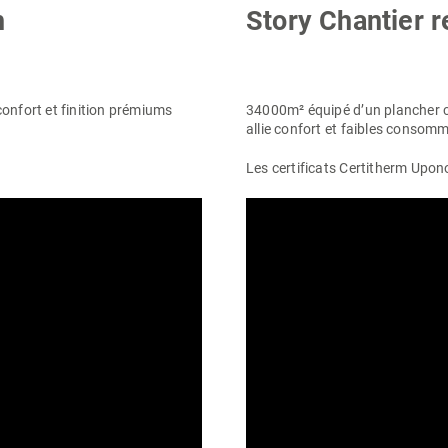
h
Story Chantier 
confort et finition prémiums
34000m² équipé d’un plancher c
allie confort et faibles consom
Les certificats Certitherm
Upon