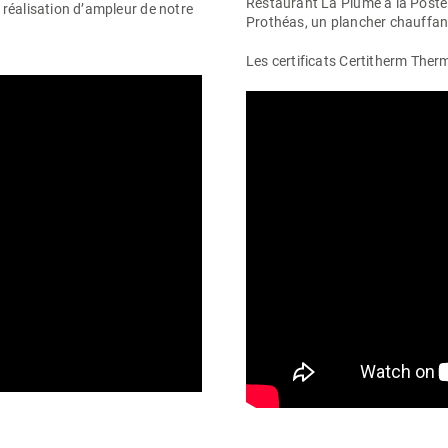
Restaurant La Plume à la Poste
e réalisation d’ampleur de notre
Prothéas, un plancher chauffant 
Les certificats Certitherm
Ther