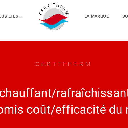
OUS ÊTES …
LA MARQUE
DO
CERTITHERM
chauffant/rafraîchissant 
mis coût/efficacité du