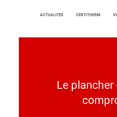
Passer
au
contenu
ACTUALITÉS
CERTITHERM
V
Le plancher 
compro