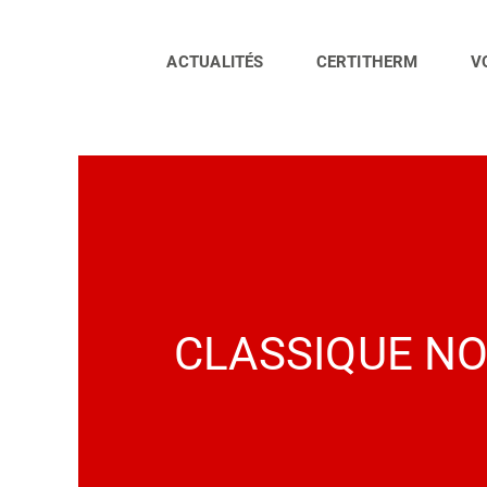
Passer
au
contenu
ACTUALITÉS
CERTITHERM
V
CLASSIQUE N