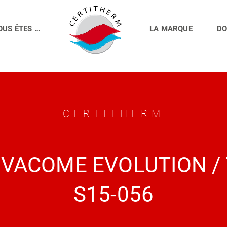
OUS ÊTES …
LA MARQUE
DO
CERTITHERM
OVACOME EVOLUTION /
S15-056