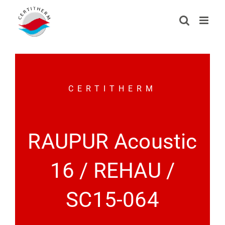
Passer
au
contenu
CERTITHERM
RAUPUR Acoustic
16 / REHAU /
SC15-064